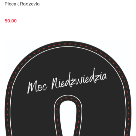
Plecak Radzevia
50.00