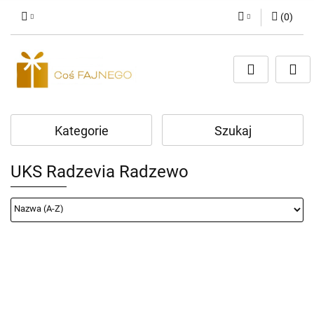
(
0
)
Zaloguj się
Zarejestruj się
Dodaj zgłoszenie
Kategorie
Szukaj
UKS Radzevia Radzewo