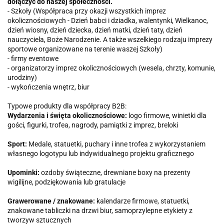
dołączyć do naszej społeczności.
- Szkoły (Współpraca przy okazji wszystkich imprez
okolicznościowych - Dzień babci i dziadka, walentynki, Wielkanoc,
dzień wiosny, dzień dziecka, dzień matki, dzień taty, dzień
nauczyciela, Boże Narodzenie. A także wszelkiego rodzaju imprezy
sportowe organizowane na terenie waszej Szkoły)
- firmy eventowe
- organizatorzy imprez okolicznościowych (wesela, chrzty, komunie,
urodziny)
- wykończenia wnętrz, biur
Typowe produkty dla współpracy B2B:
Wydarzenia i święta okolicznościowe:
logo firmowe, winietki dla
gości, figurki, trofea, nagrody, pamiątki z imprez, breloki
Sport:
Medale, statuetki, puchary i inne trofea z wykorzystaniem
własnego logotypu lub indywidualnego projektu graficznego
Upominki:
ozdoby świąteczne, drewniane boxy na prezenty
wigilijne, podziękowania lub gratulacje
Grawerowane / znakowane:
kalendarze firmowe, statuetki,
znakowane tabliczki na drzwi biur, samoprzylepne etykiety z
tworzyw sztucznych