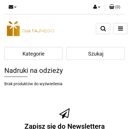
(
0
)
Zaloguj się
Zarejestruj się
Dodaj zgłoszenie
Kategorie
Szukaj
Nadruki na odzieży
Brak produktów do wyświetlenia
Zapisz się do Newslettera