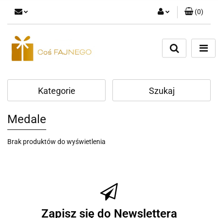
(
0
)
Zaloguj się
Zarejestruj się
Dodaj zgłoszenie
Kategorie
Szukaj
Medale
Brak produktów do wyświetlenia
Zapisz się do Newslettera