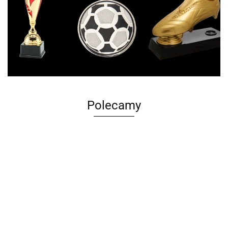
Polecamy
Plecak
Skarpetki
Bluza z
Czapka z
Spodenki
Radzevia
Radzevia
kapturem
daszkiem
T-shirt
treningowe
Radzevia
Radzevia
50.00
20.00
Radzevia
95.00
30.00
z logo
czarna +
czarna 1
55.00