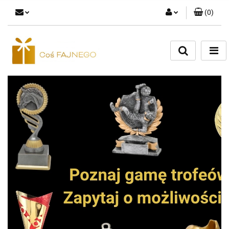
(
0
)
Zaloguj się
Zarejestruj się
Dodaj zgłoszenie