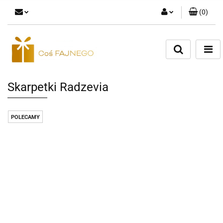
(
0
)
Zaloguj się
Zarejestruj się
Dodaj zgłoszenie
Skarpetki Radzevia
POLECAMY