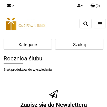
(
0
)
Zaloguj się
Zarejestruj się
Dodaj zgłoszenie
Kategorie
Szukaj
Rocznica ślubu
Brak produktów do wyświetlenia
Zapisz się do Newslettera