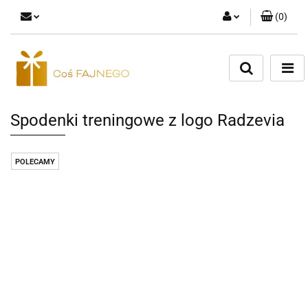
(
0
)
Zaloguj się
Zarejestruj się
Dodaj zgłoszenie
Spodenki treningowe z logo Radzevia
POLECAMY